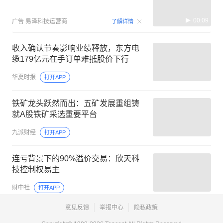
00:09
广告
易泽科技运营商
了解详情
收入确认节奏影响业绩释放，东方电
缆179亿元在手订单难抵股价下行
华夏时报
打开APP
铁矿龙头跃然而出：五矿发展重组铸
就A股铁矿采选重要平台
九派财经
打开APP
连亏背景下的90%溢价交易：欣天科
技控制权易主
财中社
打开APP
意见反馈
举报中心
隐私政策