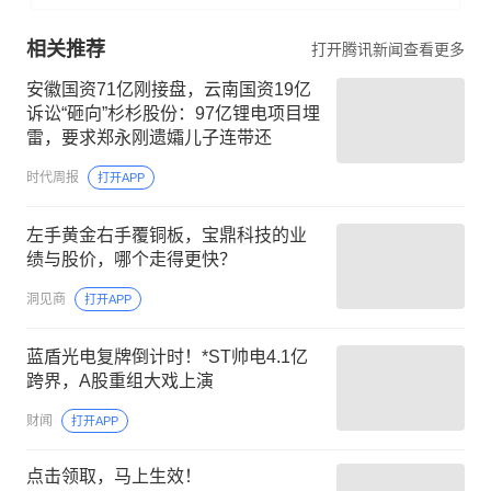
相关推荐
打开腾讯新闻查看更多
安徽国资71亿刚接盘，云南国资19亿
诉讼“砸向”杉杉股份：97亿锂电项目埋
雷，要求郑永刚遗孀儿子连带还
时代周报
打开APP
左手黄金右手覆铜板，宝鼎科技的业
绩与股价，哪个走得更快？
洞见商
打开APP
蓝盾光电复牌倒计时！*ST帅电4.1亿
跨界，A股重组大戏上演
财闻
打开APP
点击领取，马上生效！