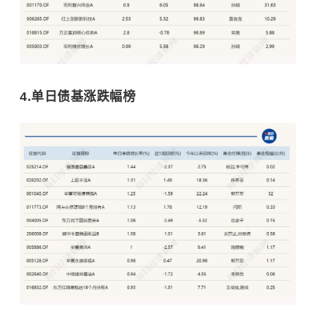
4.单日债基涨跌幅榜