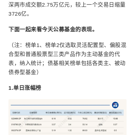
深两市成交额2.75万亿元，较上一个交易日缩量
3726亿。
下面一起来看今天公募基金的表现。
（注：榜单1、榜单2仅选取灵活配置型、偏股混
合型和普通股票型三类产品作为主动基金的代
表，纳入统计；债基相关榜单包括各类主、被动
债券型基金）
1.单日涨幅榜