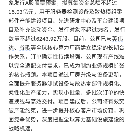
象发行A股股票预案，拟募集资金总额不超过
15.03亿元，用于服务器检测设备及散热模组零
部件产能建设项目、先进研发中心及平台建设项
目及补充流动资金。发行对象不超过35名，发行
数量不超过6243.92万股。目前，公司已与
英伟
达
、
谷歌
等全球核心算力厂商建立稳定的长期合
作关系，订单确定性持续增强。公司现有产线难
以完全适配交付需求，已成为制约业务规模扩张
的核心瓶颈。本项目通过厂房升级与设备更新，
全面提升服务器测试设备与散热零部件规模化、
柔性化生产能力，实现小批量、多批次订单的快
速换线与高效交付。项目建成后，公司将有效突
破产能约束，进一步提升核心客户市场份额，巩
固竞争优势，深度把握全球算力基础设施建设的
战略机遇。