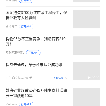
中国侨网
打开APP
国企拖欠3700万致市政工程停工，仅
批评教育太轻飘飘
四环青年
打开APP
得物95分不正当竞争，判赔转转210
万！
互联网那些事v
打开APP
保障未通过，身份还未认证成功哦
00:06
广告
鼎立健康小助手
了解详情
雄盛矿业超采钛矿45万吨案宣判 董事
长一审获刑10年
VietLook
打开APP