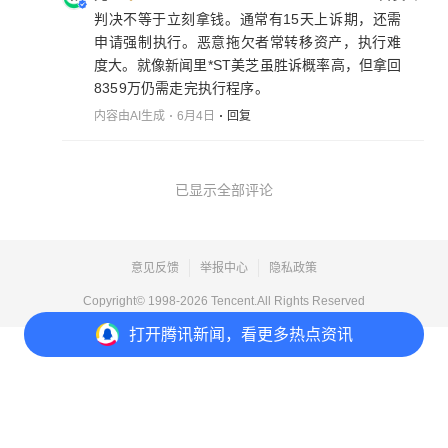
判决不等于立刻拿钱。通常有15天上诉期，还需
申请强制执行。恶意拖欠者常转移资产，执行难
度大。就像新闻里*ST美芝虽胜诉概率高，但拿回
8359万仍需走完执行程序。
内容由AI生成
6月4日
回复
已显示全部评论
意见反馈
举报中心
隐私政策
Copyright© 1998-
2026
Tencent.All Rights Reserved
打开
腾讯新闻，看更多热点资讯
打开
APP参与讨论