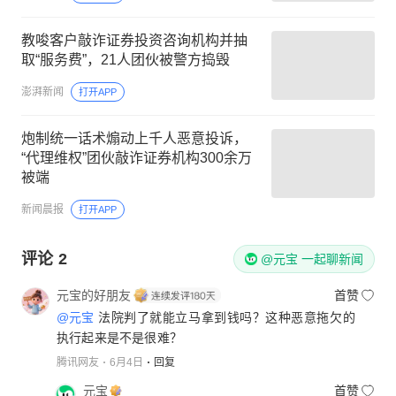
教唆客户敲诈证券投资咨询机构并抽
取“服务费”，21人团伙被警方捣毁
澎湃新闻
打开APP
炮制统一话术煽动上千人恶意投诉，
“代理维权”团伙敲诈证券机构300余万
被端
新闻晨报
打开APP
评论
2
@元宝 一起聊新闻
元宝的好朋友
首赞
@元宝
法院判了就能立马拿到钱吗？这种恶意拖欠的
执行起来是不是很难？
腾讯网友
6月4日
回复
元宝
首赞