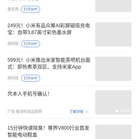
智东西
打开APP
249元！小米有品众筹AI彩屏磁吸充电
宝：自带3.87英寸彩色墨水屏
快科技
打开APP
599元！小米推出米家智能茶吧机台面
式：即热煮茶双区、支持米家App
快科技
打开APP
凭本人手机号确认！
00:09
广告
易泽科技运营商
了解详情
15分钟快速除臭！尊界V800行业首发
智能电动鞋盒