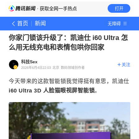
· 获取全网一手热点
打开
首页
新闻
无障碍
你家门锁该升级了：凯迪仕 i60 Ultra 怎
么用无线充电和表情包哄你回家
科技Sex
关注
2026年6月4日22:03
北京
数码领域创作者
今天带来的这款智能锁我觉得挺有意思，凯迪仕
i60 Ultra 3D 人脸猫眼视屏智能锁
。