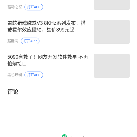
驱动之家
打开APP
雷蛇猎魂磁蛛V3 8KHz系列发布：搭
载霍尔效应磁轴，售价899元起
超能网
打开APP
5090有救了！网友开发软件救星 不再
怕烧接口
黑色玫瑰
打开APP
评论