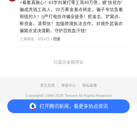
⚡️看着真揪心！63岁刘某打零工背40万债，被“扶贫办”
骗成洗钱工具人，20万黄金差点转走，骗子专坑急着
用钱的人！||严打电信诈骗全链条！抓金主、铲窝点、
断资金、清帮信！加强跨境执法合作，对境外武装诈
骗窝点坚决清剿，守护百姓血汗钱！
上海网友
6月4日
回复
已显示全部评论
意见反馈
举报中心
隐私政策
Copyright© 1998-
2026
Tencent.All Rights Reserved
打开
腾讯新闻，看更多热点资讯