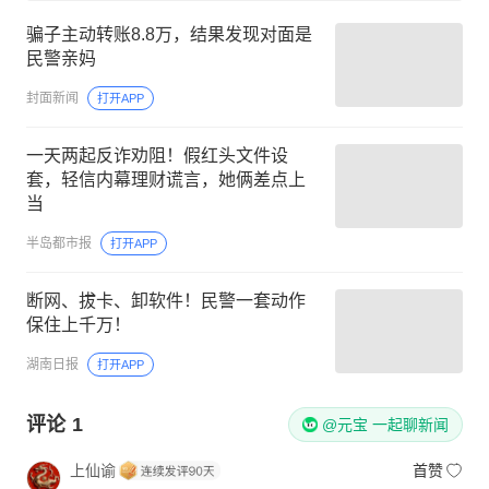
骗子主动转账8.8万，结果发现对面是
民警亲妈
封面新闻
打开APP
一天两起反诈劝阻！假红头文件设
套，轻信内幕理财谎言，她俩差点上
当
半岛都市报
打开APP
断网、拔卡、卸软件！民警一套动作
保住上千万！
湖南日报
打开APP
评论
1
@元宝 一起聊新闻
上仙谕
首赞