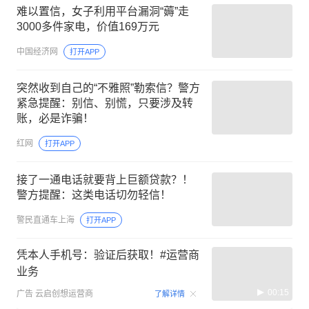
难以置信，女子利用平台漏洞“薅”走
3000多件家电，价值169万元
中国经济网
打开APP
突然收到自己的“不雅照”勒索信？警方
紧急提醒：别信、别慌，只要涉及转
账，必是诈骗！
红网
打开APP
接了一通电话就要背上巨额贷款？！
警方提醒：这类电话切勿轻信！
警民直通车上海
打开APP
凭本人手机号：验证后获取！#运营商
业务
00:15
广告
云启创想运营商
了解详情