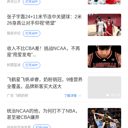
弄月公子
打开APP
张子宇轰24+11末节连中关键球：2米
26身高让对手仰视“绝望”
狼叔评论
打开APP
收入不比CBA差！挑战NCAA，不再
是“用爱发电”...
刺猬篮球
打开APP
飞鹤星飞帆卓睿，奶粉销冠，9维营养
全覆盖，品牌新客买大送大
00:16
广告
飞鹤奶粉
了解详情
统治NCAA的他，为何打不了NBA，
甚至被CBA嫌弃
驴叔的篮球世界
打开APP