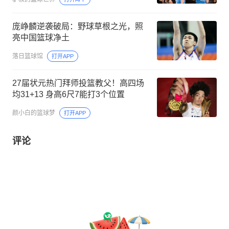
庞峥麟逆袭破局：野球草根之光，照
亮中国篮球净土
落日篮球馆
打开APP
27届状元热门拜师投篮教父！高四场
均31+13 身高6尺7能打3个位置
颜小白的篮球梦
打开APP
评论