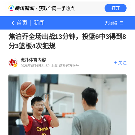
· 获取全网一手热点
打开
首页
新闻
无障碍
焦泊乔全场出战13分钟，投篮6中3得到8
分3篮板4次犯规
虎扑体育内容
关注
2026年6月4日21:59
上海
虎扑官方账号