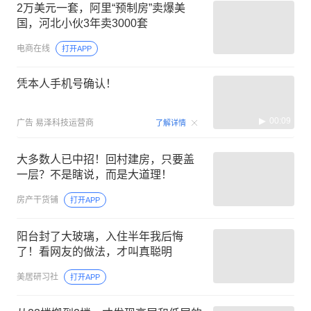
2万美元一套，阿里“预制房”卖爆美
国，河北小伙3年卖3000套
电商在线
打开APP
凭本人手机号确认！
00:09
广告
易泽科技运营商
了解详情
大多数人已中招！回村建房，只要盖
一层？不是瞎说，而是大道理！
房产干货铺
打开APP
阳台封了大玻璃，入住半年我后悔
了！看网友的做法，才叫真聪明
美居研习社
打开APP