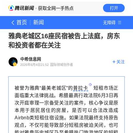
· 获取全网一手热点
打开
首页
新闻
无障碍
雅典老城区16座民宿被告上法庭，房东
和投资者都在关注
中希信息网
关注
2026年6月4日21:52
国际领域创作者
被誉为雅典“最美老城区”的
普拉卡
短租市场正
面临重大法律挑战。希腊最高行政法院6月3日再
次开庭审理一宗备受关注的案件，核心争议是原
本用于居民居住的房屋，是否可以合法改造成
Airbnb类短租住宿设施。如果法院最终支持原告
观点，不仅可能导致部分短租房被迫关闭，也可
能对雅典历史城区乃至希腊热门旅游地区的短租