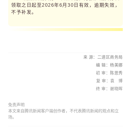
领取之日起至2026年6月30日有效，逾期失效，
不予补发。
来 源：
二道区商务局
编 辑：杨美娜
初 审：
陈思秀
复 审：
袁 博
终 审：谢晓晖
免责声明
本文来自腾讯新闻客户端创作者，不代表腾讯新闻的观点和立
场。