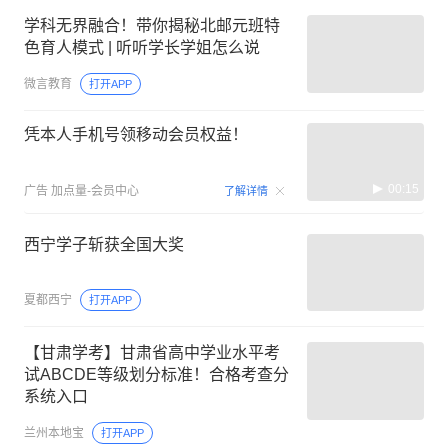
学科无界融合！带你揭秘北邮元班特
色育人模式 | 听听学长学姐怎么说
微言教育
打开APP
凭本人手机号领移动会员权益！
00:15
广告
加点量-会员中心
了解详情
西宁学子斩获全国大奖
夏都西宁
打开APP
【甘肃学考】甘肃省高中学业水平考
试ABCDE等级划分标准！合格考查分
系统入口
兰州本地宝
打开APP