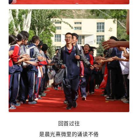
回首过往
是晨光熹微里的诵读不倦