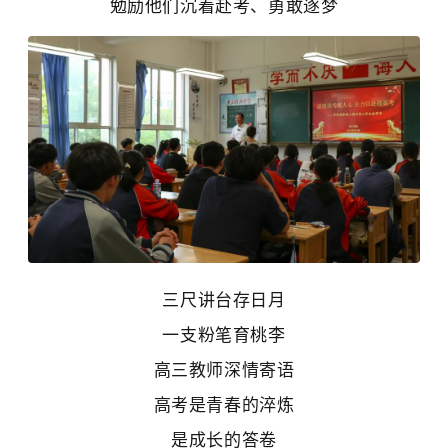
勉励他们沉着赴考、勇敢逐梦
三尺讲台存日月
一支粉笔育桃李
高三教师深情寄语
高考是青春的淬炼
是成长的答卷