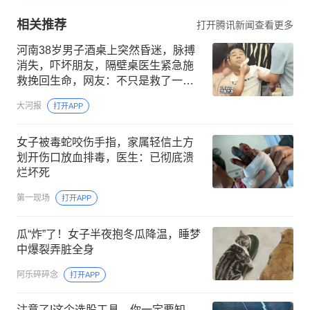
相关推荐
打开腾讯新闻查看更多
河南38岁男子酒桌上突然昏迷，脉搏
消失，吓坏朋友，隔壁桌医生紧急施
救挽回生命，网友：不只是救了一个
人，更是救了一桌人
大河报
打开APP
女子被毒蛇咬伤手指，家属轻信土方
划开伤口放血排毒，医生：已彻底溃
烂坏死
第一现场
打开APP
瓜“炸”了！女子半夜抱冬瓜降温，睡梦
中爆裂弄脏全身
阿乐碎碎念
打开APP
注意了!这个选股工具，你一定要知