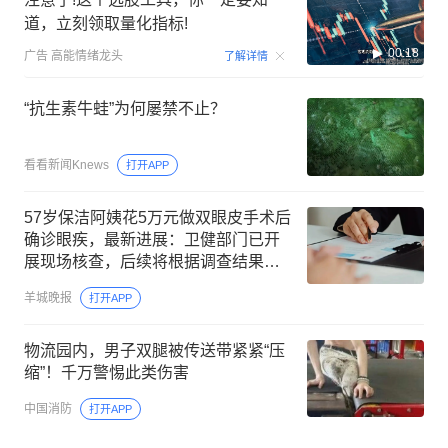
道，立刻领取量化指标!
00:18
广告
高能情绪龙头
了解详情
“抗生素牛蛙”为何屡禁不止？
看看新闻Knews
打开APP
57岁保洁阿姨花5万元做双眼皮手术后
确诊眼疾，最新进展：卫健部门已开
展现场核查，后续将根据调查结果依
法依规进行处理
羊城晚报
打开APP
物流园内，男子双腿被传送带紧紧“压
缩”！千万警惕此类伤害
中国消防
打开APP