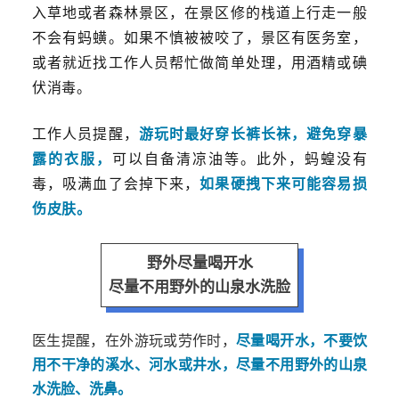
入草地或者森林景区，在景区修的栈道上行走一般
不会有蚂蟥。如果不慎被
被
咬了，景区有医务室，
或者就近找工作人员帮忙做简单处理，用酒精或碘
伏消毒。
工作人员提醒，
游玩时最好穿长裤长袜，避免穿暴
露的衣服，
可以自备
清凉油
等。此外，蚂蝗没有
毒，吸满血了会掉下来，
如果硬拽下来可能容易损
伤皮肤。
野外尽量喝开水
尽量不用野外的山泉水洗脸
医生提醒，在外游玩或劳作时，
尽量喝开水，不要饮
用不干净的溪水、河水或井水，尽量不用野外的山泉
水洗脸、洗鼻。