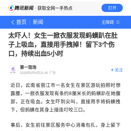
· 获取全网一手热点
打开
首页
新闻
无障碍
太吓人！女生一掀衣服发现蚂蟥趴在肚
子上吸血，直接用手拽掉！留下3个伤
口，持续出血5小时
第一现场
关注
2026年6月4日21:45
广东
近日，云南省丽江市一名女生在景区游玩拍照时想
露腰，一
掀衣服发现有条约
8厘米长的
蚂蟥趴在她腹
部，正在吸血。女生吓到尖叫，直接用手将蚂蟥
拽
下
，但
蚂蟥在其身上
接连叮咬三口。
事后，女生前往景区服务中心消毒包扎，身上
留下