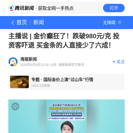
· 获取全网一手热点
打开
首页
新闻
无障碍
主播说 | 金价癫狂了！跌破980元/克 投
资客吓退 买金条的人直接少了六成！
海报新闻
关注
2026年6月4日21:50
山东
海报新闻官方账号
专题
·
国际金价上演“过山车”行情
1894.3万
阅读