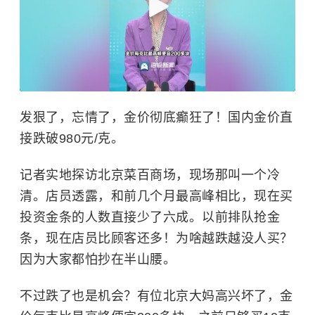
发狠了，忘情了，金价彻底癫狂了！国内金价直
接跌破980元/克。
记者实地探访北京菜百商场，现场那叫一个冷
清。店员透露，和前几个月最高峰相比，现在买
投资金条
的人数直接少了六成。以前排队抢金
条，现在店员比顾客还多！为啥越跌越没人买？
因为大家都怕抄在半山腰。
不过跌了也是机会？有位北京大妈高兴坏了，金