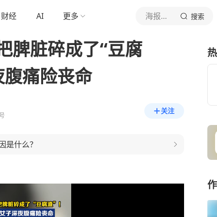
财经
AI
更多
海报新闻
搜索
圈把脾脏碎成了“豆腐
热
夜腹痛险丧命
关注
号
因是什么？
作