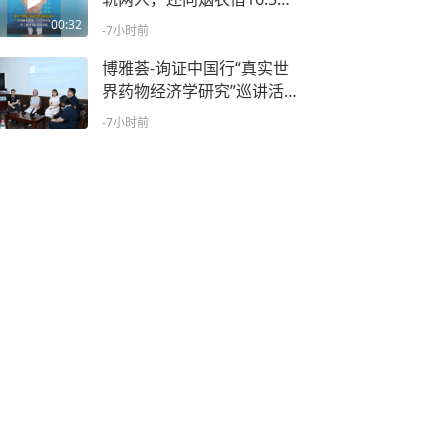
买房买车 职工被开除后起诉
00:32
-7小时前
单位，辩称“只是私生活和民
间借贷”，二审法院驳回诉求
博雅荟-询证中国行“真实世
界药物经济学研究”巡讲活动
圆满落幕
-7小时前