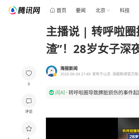
首页
要闻
北京
科技
主播说 | 转呼啦
渣”！28岁女子深
海报新闻
2026-06-04 21:49
发布于
山东
海报新闻官方账
3
问AI
·
转呼啦圈导致脾脏损伤的事件起
评论