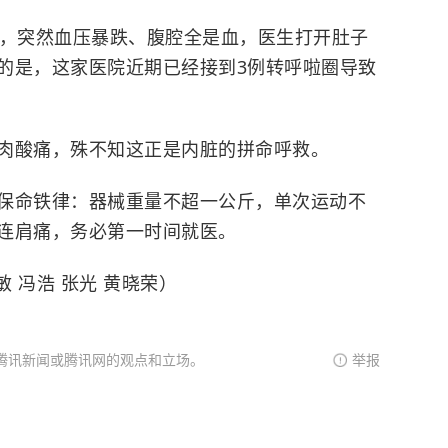
圈，突然血压暴跌、腹腔全是血，医生打开肚子
的是，这家医院近期已经接到3例转呼啦圈导致
肉酸痛，殊不知这正是内脏的拼命呼救。
保命铁律：器械重量不超一公斤，单次运动不
连肩痛，务必第一时间就医。
敏 冯浩 张光 黄晓荣）
腾讯新闻或腾讯网的观点和立场。
举报