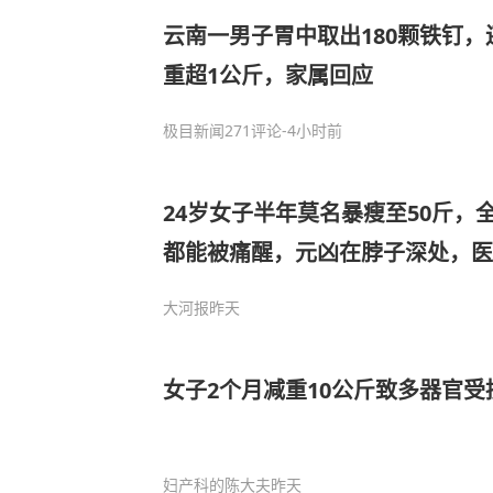
云南一男子胃中取出180颗铁钉
重超1公斤，家属回应
极目新闻
271评论
-4小时前
24岁女子半年莫名暴瘦至50斤，
都能被痛醒，元凶在脖子深处，医
很多患者难以找到真正病因
大河报
昨天
女子2个月减重10公斤致多器官受
妇产科的陈大夫
昨天