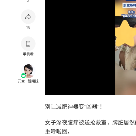
5
18
手机看
元宝 · 新闻妹
别让减肥神器变“凶器”！
女子深夜腹痛被送抢救室，脾脏居然
重呼啦圈。