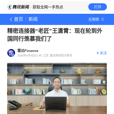
· 获取全网一手热点
打开
首页
新闻
无障碍
精密连接器“老匠”王潇霄：现在轮到外
国同行羡慕我们了
雷达Finance
关注
2026年6月4日21:45
江苏
雷达财经官方账号