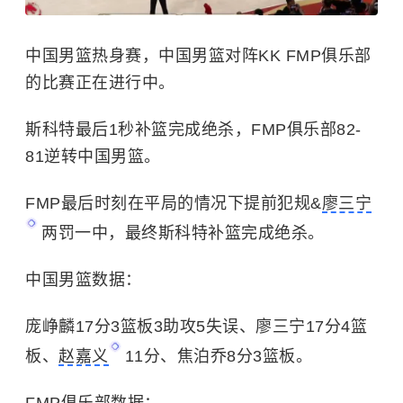
中国男篮热身赛，中国男篮对阵KK FMP俱乐部
的比赛正在进行中。
斯科特最后1秒补篮完成绝杀，FMP俱乐部82-
81逆转中国男篮。
FMP最后时刻在平局的情况下提前犯规&
廖三宁
两罚一中，最终斯科特补篮完成绝杀。
中国男篮数据：
庞峥麟17分3篮板3助攻5失误、廖三宁17分4篮
板、
赵嘉义
11分、焦泊乔8分3篮板。
FMP俱乐部数据：