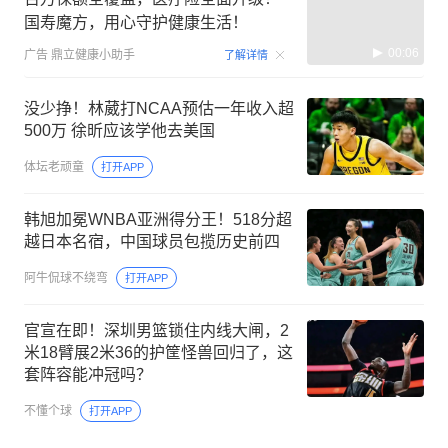
国寿魔方，用心守护健康生活！
00:06
广告
鼎立健康小助手
了解详情
没少挣！林葳打NCAA预估一年收入超
500万 徐昕应该学他去美国
体坛老顽童
打开APP
韩旭加冕WNBA亚洲得分王！518分超
越日本名宿，中国球员包揽历史前四
阿牛侃球不绕弯
打开APP
官宣在即！深圳男篮锁住内线大闸，2
米18臂展2米36的护筐怪兽回归了，这
套阵容能冲冠吗？
不懂个球
打开APP