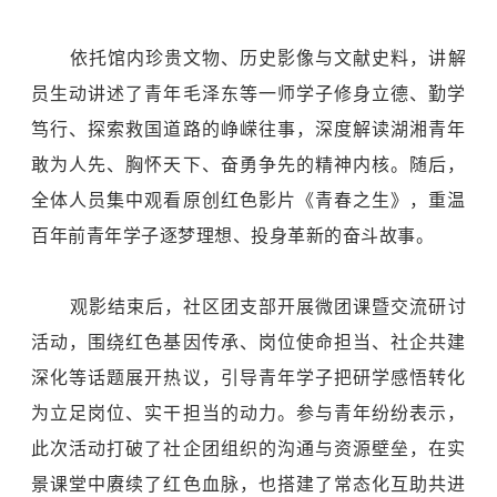
依托馆内珍贵文物、历史影像与文献史料，讲解
员生动讲述了青年毛泽东等一师学子修身立德、勤学
笃行、探索救国道路的峥嵘往事，深度解读湖湘青年
敢为人先、胸怀天下、奋勇争先的精神内核。随后，
全体人员集中观看原创红色影片《青春之生》，重温
百年前青年学子逐梦理想、投身革新的奋斗故事。
观影结束后，社区团支部开展微团课暨交流研讨
活动，围绕红色基因传承、岗位使命担当、社企共建
深化等话题展开热议，引导青年学子把研学感悟转化
为立足岗位、实干担当的动力。参与青年纷纷表示，
此次活动打破了社企团组织的沟通与资源壁垒，在实
景课堂中赓续了红色血脉，也搭建了常态化互助共进