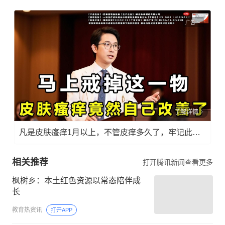
广告
了解详情
凡是皮肤瘙痒1月以上，不管皮痒多久了，牢记此法，快！准！狠！
相关推荐
打开腾讯新闻查看更多
枫树乡：本土红色资源以常态陪伴成
长
教育热资讯
打开APP