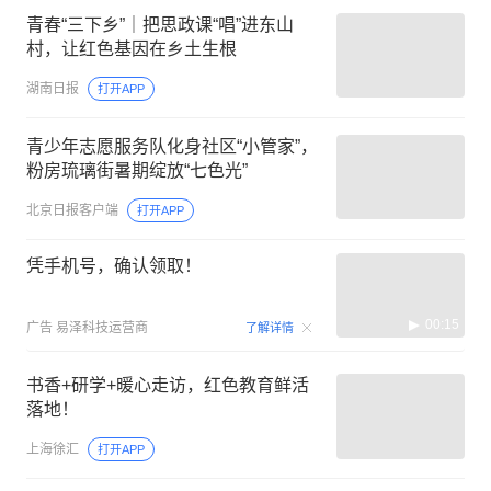
青春“三下乡”｜把思政课“唱”进东山
村，让红色基因在乡土生根
湖南日报
打开APP
青少年志愿服务队化身社区“小管家”，
粉房琉璃街暑期绽放“七色光”
北京日报客户端
打开APP
凭手机号，确认领取！
00:15
广告
易泽科技运营商
了解详情
书香+研学+暖心走访，红色教育鲜活
落地！
上海徐汇
打开APP