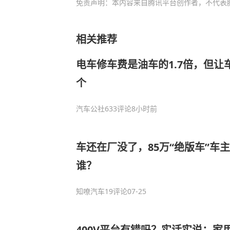
免责声明：本内容来自腾讯平台创作者，不代表
相关推荐
电车修车费是油车的1.7倍，但让
个
汽车公社
633评论
8小时前
车还在厂没了，85万“绝版车”车
谁？
知嘹汽车
19评论
07-25
400V平台有错吗？实话实说：家用