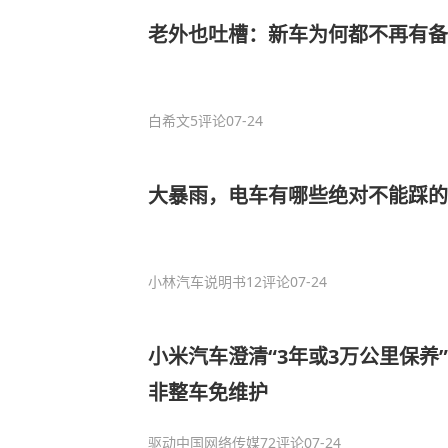
老外也吐槽：新车为何都不再有备
白希文
5评论
07-24
大暴雨，电车有哪些绝对不能踩
小林汽车说明书
12评论
07-24
小米汽车澄清“3年或3万公里保养
非整车免维护
驱动中国网络传媒
72评论
07-24