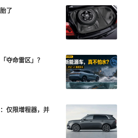
胎了
的「夺命雷区」？
”：仅限增程器，并