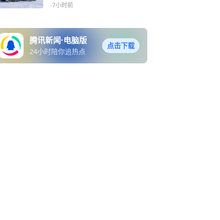
期国产车最好！
-7小时前
腾讯新闻·电脑版
点击下载
24小时陪你追热点