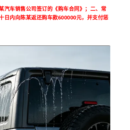
某汽车销售公司签订的《购车合同》；二、常
日内向陈某返还购车款600000元，并支付惩