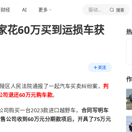
财经
AI
更多
驱动之家
搜索
家花60万买到运损车获
热
关注
作
武陵区人民法院通报了一起汽车买卖纠纷案，
判
公司退还60万元购车款
。
公司购买一台2023款进口越野车，
合同写明车
销售公司收到60万元分期款项后，开具了75万元