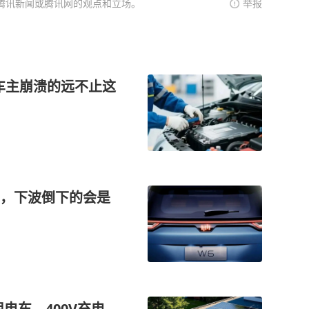
腾讯新闻或腾讯网的观点和立场。
举报
车主崩溃的远不止这
主，下波倒下的会是
电车，400V充电