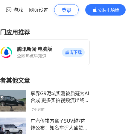
游戏
网页设置
登录
安装电脑版
内容更精彩
门应用推荐
腾讯新闻·电脑版
点击下载
全网热点早知道
者其他文章
享界G9泥坑实测被质疑为AI
合成 更多实拍视频流出终结
流言
-7小时前
广汽传祺方盒子SUV越7内
饰公布：知名车评人盛赞近