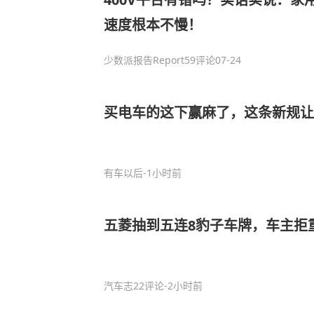
速度根本不慢！
少数派报告Report
59评论
07-24
买电车的这下赢麻了，这条新规
有车以后
-1小时前
五菱抽到五连8豹子车牌，车主拒
汽车志
22评论
-2小时前