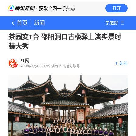
· 获取全网一手热点
打开
首页
新闻
无障碍
茶园变T台 邵阳洞口古楼驿上演实景时
装大秀
红网
关注
2026年6月4日21:39
湖南
红网官方账号