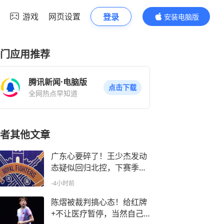
游戏
网页设置
登录
安装电脑版
内容更精彩
门应用推荐
腾讯新闻·电脑版
点击下载
全网热点早知道
者其他文章
广东心要碎了！王少杰发动
态疑似回归北控，下赛季广
东内线咋办？
-4小时前
陈熠被裁判搞心态！给红牌
+不让医疗暂停，当然自己