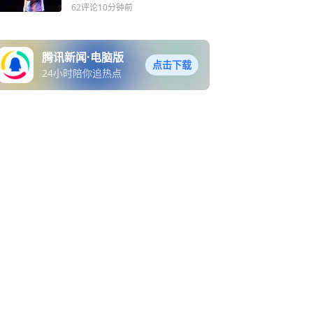
也没把握机会
62评论
10分钟前
腾讯新闻·电脑版
点击下载
24小时陪你追热点