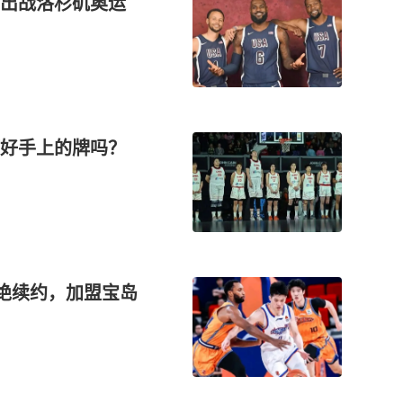
，出战洛杉矶奥运
打好手上的牌吗？
拒绝续约，加盟宝岛