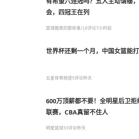
有希望六连冠吗？五人主动请缨
会，四冠王在列
篮球圈里的那些事儿
6评论
7小时前
世界杯还剩一个月，中国女篮能
五星体育频道
5评论
昨天
600万顶薪都不要！全明星后卫
联赛，CBA真留不住人
明爱篮球
33评论
昨天