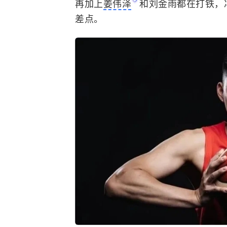
再加上
姜伟泽
和刘金雨都在打铁，
差点。