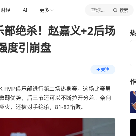
财经
AI
更多
篮球资讯达人
搜索
俱乐部绝杀！赵嘉义+2后场
热
强度引崩盘
关注
作
KK FMP俱乐部进行第二场热身赛。这场比赛男
微弱优势，后三节还可以不断拉开分差。奈何
火，还被对手绝杀，81-82惜败。