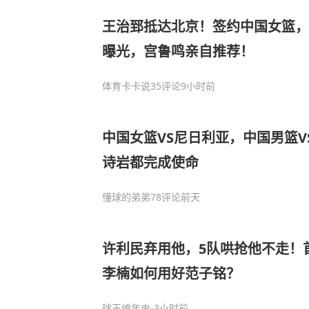
王治郅抵达北京！签约中国女篮，
曝光，宫鲁鸣亲自推荐！
体育卡卡说
35评论
9小时前
中国女篮VS尼日利亚，中国男篮V
诗岩都完成使命
懂球的弟弟
78评论
前天
许利民弃用他，5队哄抢他不走！首
李楠如何用好范子铭？
球王编年史
-3小时前