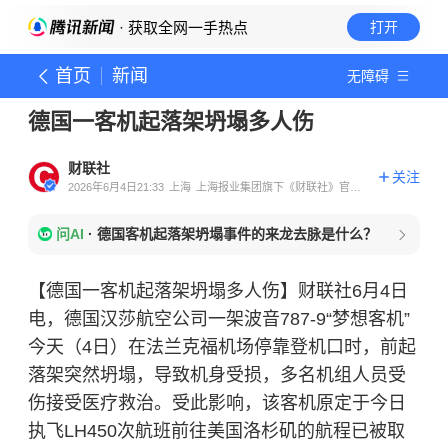
· 获取全网一手热点
打开
首页
新闻
无障碍
德国一客机起落架坍塌多人伤
财联社
关注
2026年6月4日21:33
上海
上海报业集团旗下《财联社》官方
账号
问AI
·
德国客机起落架坍塌事件的来龙去脉是什么？
【德国一客机起落架坍塌多人伤】财联社6月4日
电，德国汉莎航空公司一架波音787-9“梦想客机”
今天（4日）在法兰克福机场停靠登机口时，前起
落架突然坍塌，导致机身受损，多名机组人员受
伤接受医疗救治。受此影响，该客机原定于今日
执飞LH450次航班前往美国洛杉矶的航程已被取