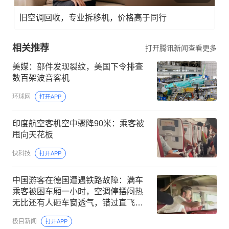
旧空调回收，专业拆移机，价格高于同行
相关推荐
打开腾讯新闻查看更多
美媒：部件发现裂纹，美国下令排查
数百架波音客机
环球网
打开APP
印度航空客机空中骤降90米：乘客被
甩向天花板
快科技
打开APP
中国游客在德国遭遇铁路故障：满车
乘客被困车厢一小时，空调停摆闷热
无比还有人砸车窗透气，错过直飞回
国航班损失4000多元
极目新闻
打开APP