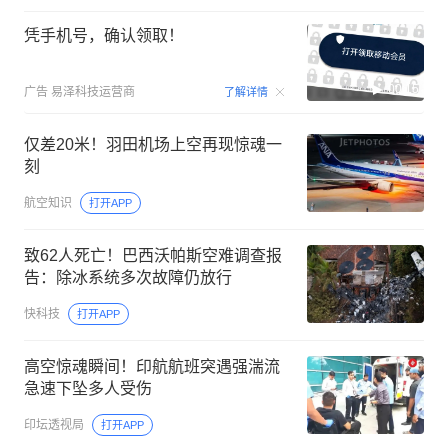
凭手机号，确认领取！
00:15
广告
易泽科技运营商
了解详情
仅差20米！羽田机场上空再现惊魂一
刻
航空知识
打开APP
致62人死亡！巴西沃帕斯空难调查报
告：除冰系统多次故障仍放行
快科技
打开APP
高空惊魂瞬间！印航航班突遇强湍流
急速下坠多人受伤
印坛透视局
打开APP