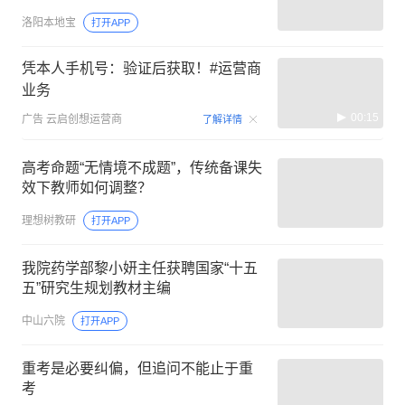
洛阳本地宝
打开APP
凭本人手机号：验证后获取！#运营商
业务
00:15
广告
云启创想运营商
了解详情
高考命题“无情境不成题”，传统备课失
效下教师如何调整？
理想树教研
打开APP
我院药学部黎小妍主任获聘国家“十五
五”研究生规划教材主编
中山六院
打开APP
重考是必要纠偏，但追问不能止于重
考