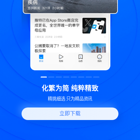
精致
世界变化 热问一下
讯
好问题好回答 多元视角看问题
立即下载