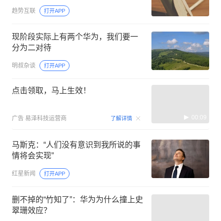
趋势互联
打开APP
现阶段实际上有两个华为，我们要一
分为二对待
明叔杂谈
打开APP
点击领取，马上生效！
00:09
广告
易泽科技运营商
了解详情
马斯克：“人们没有意识到我所说的事
情将会实现”
红星新闻
打开APP
删不掉的“竹知了”：华为为什么撞上史
翠珊效应？