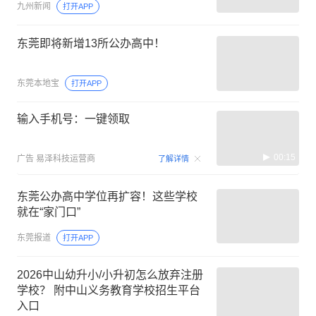
九州新闻
打开APP
东莞即将新增13所公办高中！
东莞本地宝
打开APP
输入手机号：一键领取
00:15
广告
易泽科技运营商
了解详情
东莞公办高中学位再扩容！这些学校
就在“家门口”
东莞报道
打开APP
2026中山幼升小/小升初怎么放弃注册
学校？ 附中山义务教育学校招生平台
入口