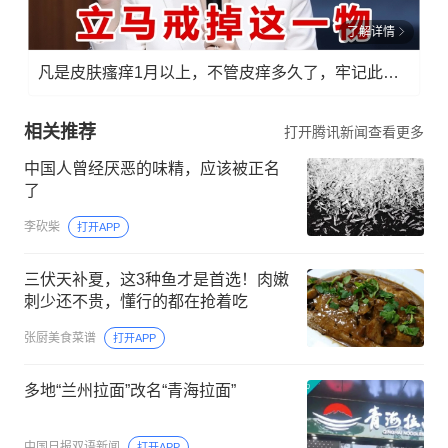
了解详情
凡是皮肤瘙痒1月以上，不管皮痒多久了，牢记此法，快！准！狠！
相关推荐
打开腾讯新闻查看更多
中国人曾经厌恶的味精，应该被正名
了
李砍柴
打开APP
三伏天补夏，这3种鱼才是首选！肉嫩
刺少还不贵，懂行的都在抢着吃
张厨美食菜谱
打开APP
多地“兰州拉面”改名“青海拉面”
中国日报双语新闻
打开APP