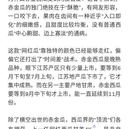
赤金瓜的独门绝技在于“酥脆”，有网友形容，
一口咬下去，果肉在齿间有一种近乎“入口即
化”的细嫩感，且甜度比较均衡，没有普通西
瓜“中心齁甜、边上寡淡”的通病。
这款“网红瓜”靠独特的颜色已经能够走红，偏
偏它还打出了“时间差”战术。赤金西瓜是晚熟
品种，眼下江苏产区只有少量上市，要等到6
月下旬至7月上旬，江苏地产瓜下市了，它才
集中成熟。而在另一主要产地甘肃，赤金西瓜
要等到9月中下旬才上市，能一直延续到11月
份。
除了横空出世的赤金瓜，西瓜界的“顶流”们各