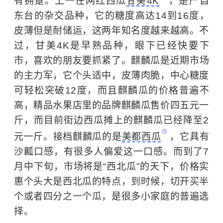
有拥趸。上一任网红西瓜
甘美4K
，是产自
东台的杂交品种，它的糖度高达14到16度，
皮薄但是耐储运，这两年知名度越来越高。不
过，甘美4K是早熟品种，眼下已经快要下
市，喜欢的朋友要抓紧了。
麒麟瓜
是近期市场
的主力军，它个头适中，皮薄肉脆，中心糖度
可轻松突破12度，而且麒麟瓜的价格普遍不
高，精品水果店里的品牌麒麟瓜售价四五元一
斤，而目前街边西瓜摊上的麒麟瓜已经降至2
元一斤。接档麒麟瓜的是
美都西瓜
，它具有
沙瓤口感，有很多人偏爱这一口感。而到了7
月中下旬，市场将是“西北瓜”的天下，价格实
惠个头大是西北瓜的特点，到时候，切开买半
个或者四分之一个瓜，是很多小家庭的普遍选
择。