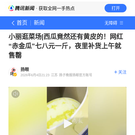
· 获取全网一手热点
打开
首页
新闻
无障碍
小丽逛菜场|西瓜竟然还有黄皮的！网红
“赤金瓜”七八元一斤，夜里补货上午就
售罄
扬眼
关注
2026年6月4日21:23
江苏
扬子晚报扬眼官方账号