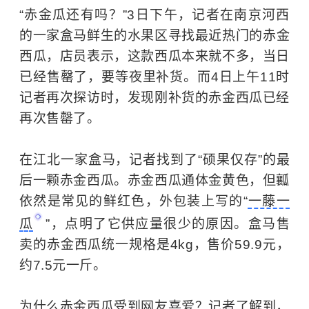
“赤金瓜还有吗？”3日下午，记者在南京河西
的一家
盒马鲜生
的水果区寻找最近热门的赤金
西瓜，店员表示，这款西瓜本来就不多，当日
已经售罄了，要等夜里补货。而4日上午11时
记者再次探访时，发现刚补货的赤金西瓜已经
再次售罄了。
在江北一家盒马，记者找到了“硕果仅存”的最
后一颗赤金西瓜。赤金西瓜通体金黄色，但瓤
依然是常见的鲜红色，外包装上写的“
一藤一
瓜
”，点明了它供应量很少的原因。盒马售
卖的赤金西瓜统一规格是4kg，售价59.9元，
约7.5元一斤。
为什么赤金西瓜受到网友喜爱？记者了解到，