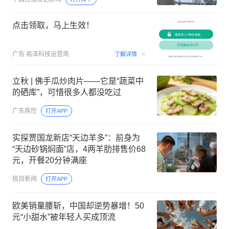
点击领取，马上生效！
00:09
广告
易泽科技运营商
了解详情
立秋 | 佛手瓜炒肉片——它是“蔬菜中
的硒库”，可惜很多人都没吃过
广东疾控
打开APP
实探贾国龙新店“天边羊多”：前身为
“天边砂锅焖面”店，4两羊肋排售价68
元，开餐20分钟满座
极目新闻
打开APP
欧美销量腰斩，中国却逆势暴增！50
元“小甜水”被年轻人买成顶流