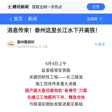
· 获取全网一手热点
打开
首页
新闻
无障碍
消息传来！泰州这里长江水下开高铁！
泰州微视听
关注
2026年6月4日21:13
江苏
6月4日上午
盐泰锡常宜铁路
关键控制性工程——长江隧道
施工现场传来重大进展
国产超大直径盾构机“奋楫号”刀盘
在靖江工地顺利下井、精准合体
为隧道如期始发掘进奠定基础