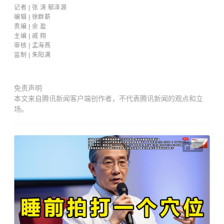
记者 | 张 涛 郁泽源
编
辑 | 徐群薪
责编 | 余 盈
主编 | 戚 翔
审核 |
孟海燕
监制 | 朱阳满
免责声明
本文来自腾讯新闻客户端创作者，不代表腾讯新闻的观点和立
场。
广告