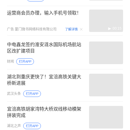
运营商会员办理，输入手机号领取！
00:15
广告
厦门微书网络科技有限公司
了解详情
中电鑫龙签约淮安涟水国际机场航站
区改扩建项目
财闻
打开APP
湖北到重庆更快了！宜涪高铁关键大
桥新进展
武汉头条
打开APP
宜涪高铁胡家湾特大桥双线移动模架
拼装完成
湖北之声
打开APP