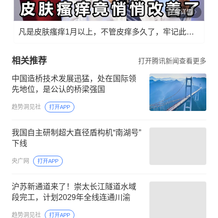
了解详情
凡是皮肤瘙痒1月以上，不管皮痒多久了，牢记此法，快！准！狠！
相关推荐
打开腾讯新闻查看更多
中国造桥技术发展迅猛，处在国际领
先地位，是公认的桥梁强国
趋势洞见社
打开APP
我国自主研制超大直径盾构机“南湖号”
下线
央广网
打开APP
沪苏新通道来了！崇太长江隧道水域
段完工，计划2029年全线连通川渝
趋势洞见社
打开APP