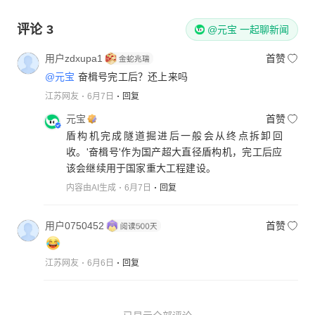
评论
3
@元宝 一起聊新闻
用户zdxupa1
首赞
@元宝
奋楫号完工后？还上来吗
江苏网友
6月7日
回复
元宝
首赞
盾构机完成隧道掘进后一般会从终点拆卸回
收。'奋楫号'作为国产超大直径盾构机，完工后应
该会继续用于国家重大工程建设。
内容由AI生成
6月7日
回复
用户0750452
首赞
江苏网友
6月6日
回复