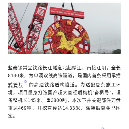
盐泰锡常宜铁路长江隧道北起靖江、南接江阴，全长
8130米，为单洞双线高铁隧道，是国内首条采用
承插
式管片
的高速铁路盾构隧道。为适配复杂施工环
境，项目量身打造国产超大直径盾构机“奋楫号”，设
备整机长145米、重3800吨，本次下井关键部件刀盘
重达469吨，开挖直径达14.33米，涂装振翼金马图
案。