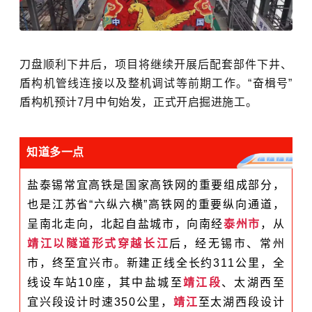
刀盘顺利下井后，项目将继续开展后配套部件下井、
盾构机管线连接以及整机调试等前期工作。“奋楫号”
盾构机预计7月中旬始发，正式开启掘进施工。
知道多一点
盐泰锡常宜高铁是国家高铁网的重要组成部分，
也是江苏
省“六纵六横”高铁网的重要纵向通道，
呈南北走向，北起自盐城市，向南经
泰州市
，从
靖江以隧道形式穿越长江
后，经无锡市、常州
市，终至宜兴市。新建正线全长约311公里，全
线设车站10座，其中盐城至
靖江段
、太湖西至
宜兴段设计时速350公里，
靖江
至太湖西段设计