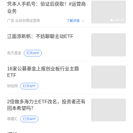
凭本人手机号：验证后获取！#运营商
业务
00:15
广告
云启创想运营商
了解详情
江面添新帆：不妨聊聊主动ETF
南方基金
打开APP
16家公募基金上报创业板行业主题
ETF
财经网
打开APP
2倍做多海力士ETF改名，投资者还有
回本希望吗？
格隆汇
打开APP