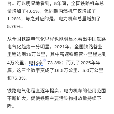
台。可以明显地看到，5年间，全国铁路机车总
量增加了4.61%，但同期内燃机车仅增加了
1.28%，与之对应的是，电力机车总量增加了
5.76%。
从全国铁路电气化里程也能明显地看出中国铁路
电气化趋势十分明显，2021年，全国铁路营业
里程达到15万公里，其中高速铁路营业里程达到
4万公里，
电化率
73.3％；而到了2025年年
底，这三个数字变成了16.5万公里、5.0万公里
和76.8%。
铁路电气化程度逐年提高，电力机车的使用范围
不断扩大，促使铁路主要污染物排放量持续下
降。