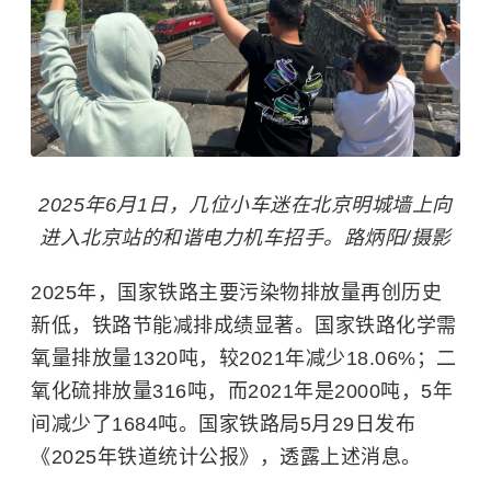
2025年6月1日，几位小车迷在北京明城墙上向
进入北京站的和谐电力机车招手。路炳阳/摄影
2025年，国家铁路主要污染物排放量再创历史
新低，铁路节能减排成绩显著。国家铁路化学需
氧量排放量1320吨，较2021年减少18.06%；二
氧化硫排放量316吨，而2021年是2000吨，5年
间减少了1684吨。国家铁路局5月29日发布
《2025年铁道统计公报》，透露上述消息。