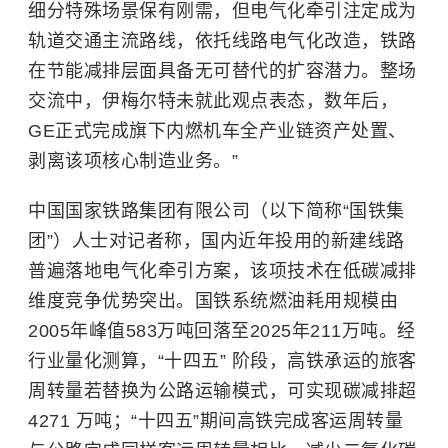
细分特殊场景保有刚需，但电气化牵引注定成为
轨道交通主流路线，依托线路电气化改造，铁路
在节能减排层面具备无可替代的扩容潜力。整场
交流中，伊梅尔特未就此观点表态，数年后，
GE正式完成旗下内燃机车全产业链资产处置、
剥离该项核心制造业务。”
中国国家铁路集团有限公司（以下简称“国铁集
团”）人士对记者称，国内近年投用的新建线路
普遍落地电气化牵引方案，该项技术在低碳减排
维度竞争优势突出。
国铁系统燃油耗用规模由
2005年峰值583万吨回落至2025年211万吨。经
行业量化测算，“十四五” 阶段，高铁承运的旅客
周转量若替换为公路运输模式，可实现碳减排超
4271 万吨；“十四五”期间高铁完成客运周转量