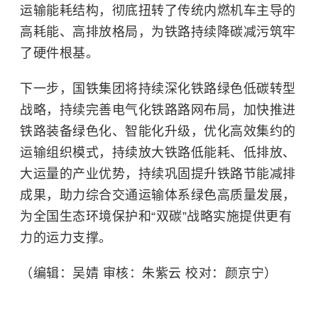
运输能耗结构，彻底扭转了传统内燃机车主导的
高耗能、高排放格局，为铁路持续降碳减污筑牢
了硬件根基。
下一步，国铁集团将持续深化铁路绿色低碳转型
战略，持续完善电气化铁路路网布局，加快推进
铁路装备绿色化、智能化升级，优化高效集约的
运输组织模式，持续放大铁路低能耗、低排放、
大运量的产业优势，持续巩固提升铁路节能减排
成果，助力综合交通运输体系绿色高质量发展，
为全国生态环境保护和“双碳”战略实施提供更有
力的运力支撑。
（编辑：吴婧 审核：朱紫云 校对：颜京宁）