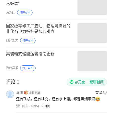
人鼓舞”
海外网
打开APP
国家级零碳工厂启动：物理可溯源的
非化石电力指标是核心难点
财经杂志
打开APP
集装箱式储能运输指南更新
海西晨报
打开APP
评论
1
@元宝 一起聊新闻
滋滋
首赞
还有飞机，还有坦克，还有水上漂，都是黑烟滚滚
浙江网友
6月5日
回复