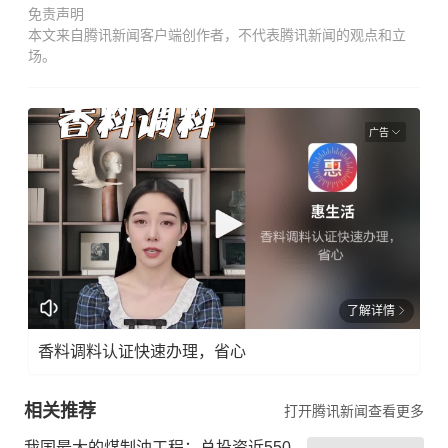
免责声明
本文来自腾讯新闻客户端创作者，不代表腾讯新闻的观点和立
场。
广告
了解详情
香料调料认证快速办理，省心
相关推荐
打开腾讯新闻查看更多
我国最大的煤制油工程：总投资近550