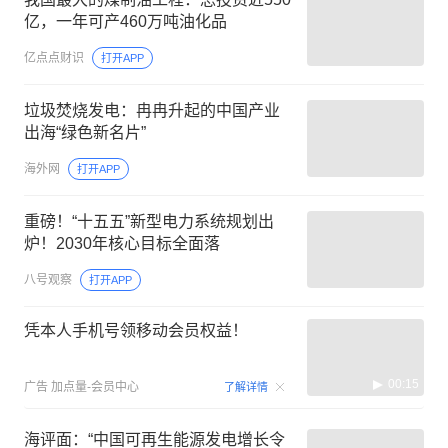
亿，一年可产460万吨油化品
亿点点财识
打开APP
垃圾焚烧发电：冉冉升起的中国产业
出海“绿色新名片”
海外网
打开APP
重磅！“十五五”新型电力系统规划出
炉！2030年核心目标全面落
八号观察
打开APP
凭本人手机号领移动会员权益！
00:15
广告
加点量-会员中心
了解详情
海评面：“中国可再生能源发电增长令