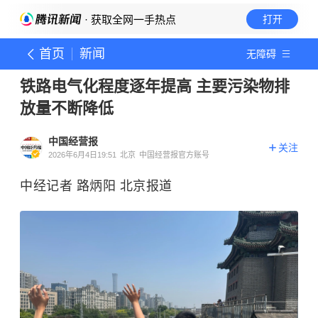
· 获取全网一手热点
打开
首页
新闻
无障碍
铁路电气化程度逐年提高 主要污染物排
放量不断降低
中国经营报
关注
2026年6月4日19:51
北京
中国经营报官方账号
中经记者 路炳阳 北京报道