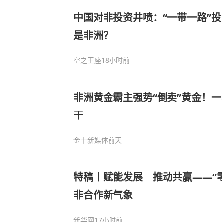
中国对非投资井喷：“一带一路”
是非洲？
空之王座
18小时前
非洲黄金霸主强势“倒卖”黄金！一
干
金十新媒体
前天
特稿丨赋能发展 推动共赢——“
非合作新气象
新华网
17小时前