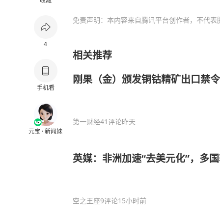
收藏
免责声明：本内容来自腾讯平台创作者，不代表
4
相关推荐
刚果（金）颁发铜钴精矿出口禁令
手机看
第一财经
41评论
昨天
元宝 · 新闻妹
英媒：非洲加速“去美元化”，多
空之王座
9评论
15小时前