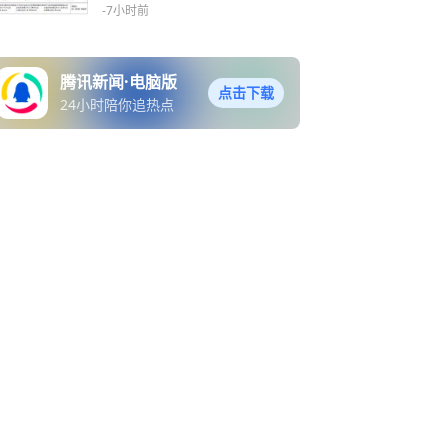
缓慢增强
-7小时前
腾讯新闻·电脑版
点击下载
24小时陪你追热点