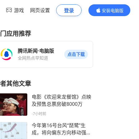
游戏
网页设置
登录
安装电脑版
内容更精彩
门应用推荐
腾讯新闻·电脑版
点击下载
全网热点早知道
者其他文章
电影《欢迎来龙餐馆》点映
及预售总票房破8000万
-7小时前
今年第16号台风“琵鹭”生
成，将向偏东方向移动强度