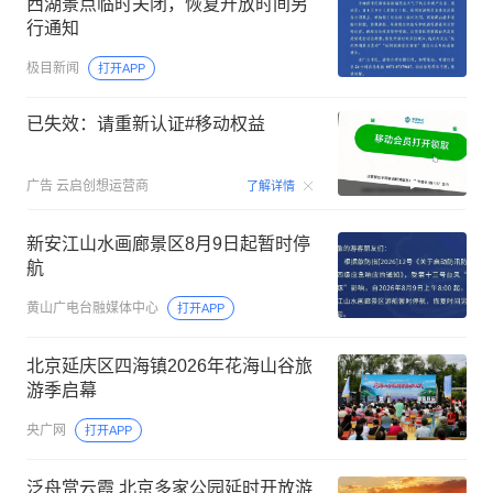
西湖景点临时关闭，恢复开放时间另
行通知
极目新闻
打开APP
已失效：请重新认证#移动权益
00:15
广告
云启创想运营商
了解详情
新安江山水画廊景区8月9日起暂时停
航
黄山广电台融媒体中心
打开APP
北京延庆区四海镇2026年花海山谷旅
游季启幕
央广网
打开APP
泛舟赏云霞 北京多家公园延时开放游