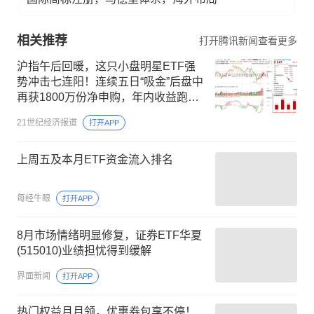
相关推荐
打开腾讯新闻查看更多
沪指午后回暖，这只小盘明星ETF强
势冲击七连阳！连续五日“吸金”后盘中
再获1800万份净申购，年内收益跑赢
基准指数超13个百分点
21世纪经济报道
打开APP
上周五及本月ETF资金流入排名
每经牛眼
打开APP
8月市场情绪明显修复，证券ETF华夏
(515010)业绩担忧得到缓解
界面新闻
打开APP
热门权益月月领，优惠券包享不停！