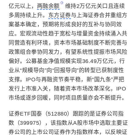
亿元以上，
两融余额
维持2万亿元关口且连续
多周持续上升。
东方证券
与上海证券合并重组方
案基本确定，预期将形成良好的互补与协同效
应。宏观流动性趋于宽松与增量资金持续涌入共
同营造有利环境，资本市场基础制度不断完善与
政策组合拳协同发力，有望系统性提振市场风险
偏好。
公募基金
净值规模实现36.49万亿元，行
业从“规模导向”向“回报导向”的转型已获制度性
支撑。IPO与再融资节奏平稳，新“国九条”严把
发行上市准入关，随着资本市场改革深化，IPO
市场或逐步回暖，同时项目质量亦会不断提升。
证券ETF国泰（512880）跟踪的是证券公司指
数（399975），该指数从A股市场中选取主要证
券公司的上市公司证券作为指数样本，以反映证