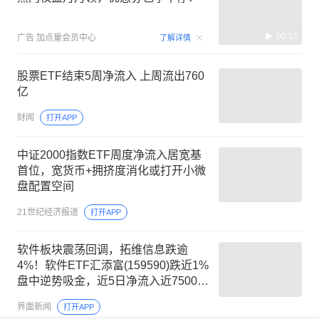
00:15
广告
加点量会员中心
了解详情
股票ETF结束5周净流入 上周流出760
亿
财闻
打开APP
中证2000指数ETF周度净流入居宽基
首位，宽货币+拥挤度消化或打开小微
盘配置空间
21世纪经济报道
打开APP
软件板块震荡回调，拓维信息跌逾
4%！软件ETF汇添富(159590)跌近1%
盘中逆势吸金，近5日净流入近7500万
元！AI高波轮动，主线或转向软件应
界面新闻
打开APP
用