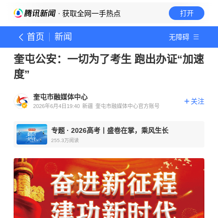
· 获取全网一手热点
打开
首页
新闻
无障碍
奎屯公安：一切为了考生 跑出办证“加速
度”
奎屯市融媒体中心
关注
2026年6月4日19:40
新疆
奎屯市融媒体中心官方账号
专题
·
2026高考丨盛卷在掌，乘风生长
255.3万
阅读