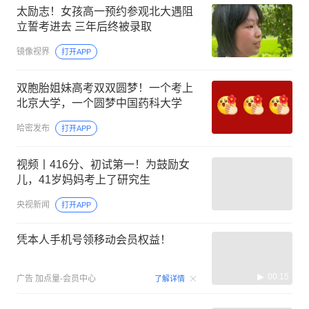
太励志！女孩高一预约参观北大遇阻
立誓考进去 三年后终被录取
镜像视界
打开APP
双胞胎姐妹高考双双圆梦！一个考上
北京大学，一个圆梦中国药科大学
哈密发布
打开APP
视频丨416分、初试第一！为鼓励女
儿，41岁妈妈考上了研究生
央视新闻
打开APP
凭本人手机号领移动会员权益！
00:15
广告
加点量-会员中心
了解详情