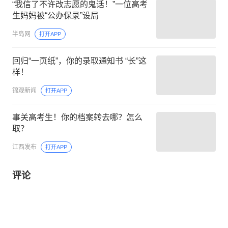
“我信了不许改志愿的鬼话！”一位高考
生妈妈被“公办保录”设局
半岛网
打开APP
回归“一页纸”，你的录取通知书 “长”这
样！
锦观新闻
打开APP
事关高考生！你的档案转去哪？怎么
取？
江西发布
打开APP
评论