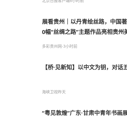
北京日报客户端
6小时前
展看贵州｜以丹青绘丝路，中国著
0幅“丝绸之路”主题作品亮相贵州
多彩贵州网
-3小时前
【桥·见新知】以中文为钥，对话
海峡卫视
昨天
“粤见敦煌”广东·甘肃中青年书画