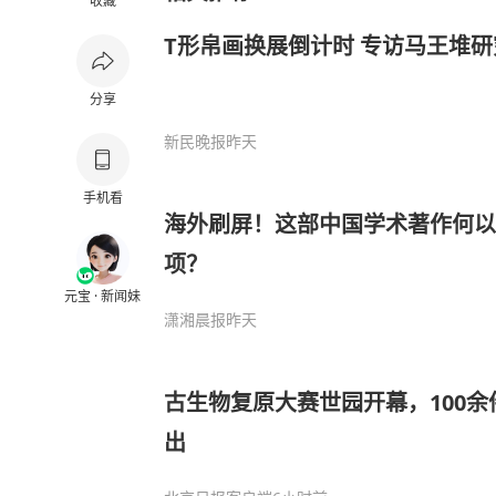
收藏
T形帛画换展倒计时 专访马王堆
分享
新民晚报
昨天
手机看
海外刷屏！这部中国学术著作何以
项？
元宝 · 新闻妹
潇湘晨报
昨天
古生物复原大赛世园开幕，100
出