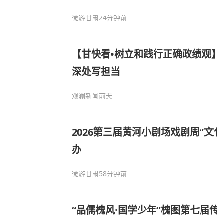
微游甘肃
24分钟前
【甘快看•树立和践行正确政绩观
深处写担当
观澜新闻
前天
2026第三届黄河小剧场戏剧周“
办
微游甘肃
58分钟前
“品儒槐风·国学少年”槐图第七届