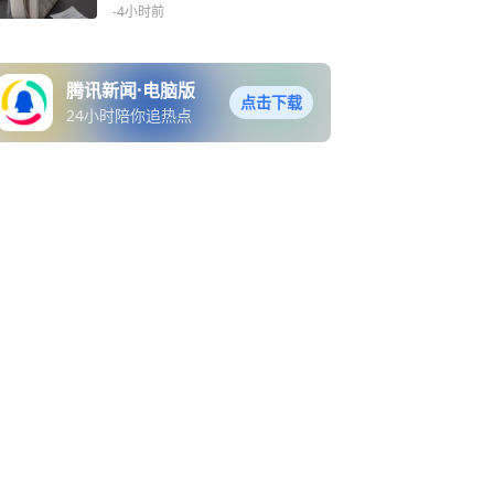
奇失踪的同一只
-4小时前
腾讯新闻·电脑版
点击下载
24小时陪你追热点