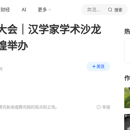
财经
AI
更多
奔流新闻
搜索
大会｜​汉学家学术沙龙
热
煌举办
关注
号
作
腾讯新闻或腾讯网的观点和立场。
举报