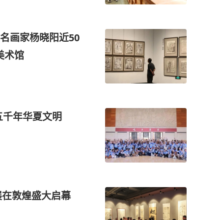
名画家杨晓阳近50
美术馆
五千年华夏文明
展在敦煌盛大启幕