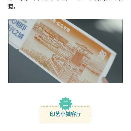
藏。
二
印艺小镇客厅