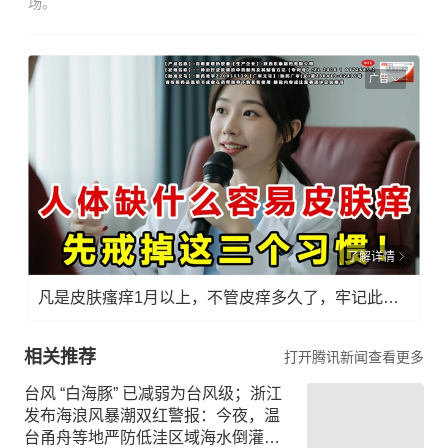
场。
广告
了解详情
凡是皮肤瘙痒1月以上，不管皮痒多久了，牢记此法，快！准！狠！
相关推荐
打开腾讯新闻查看更多
台风 “白海豚” 已减弱为台风级；浙江
发布海浪风暴潮双红警报：今夜，温
台甬舟等地严防低洼区域海水倒灌险