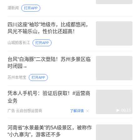
情
潮新闻
打开APP
四川这座“袖珍”地级市，比成都悠闲，
风光不输乐山，性价比还超高！
山城拍客长江
打开APP
台风“白海豚”二次登陆！苏州多景区临
时闭园→
苏州本地宝
打开APP
凭本人手机号：验证后获取！#运营商
业务
00:15
广告
云启创想运营商
了解详情
河南省“水景最美”的5A级景区，被称作
“小九寨沟”，游客还不多