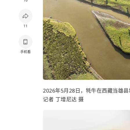
10
11
手机看
2026年5月28日，
牦牛
在西藏当雄县
记者 丁增尼达 摄