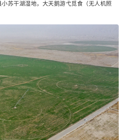
塞县小苏干湖湿地，
大天鹅
游弋觅食（无人机照