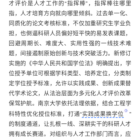
才评价是人才工作的“指挥棒”，指挥棒往哪里
指，人才培育方向就向哪里倾斜。过去单一化、
同质化的论文考核标准，不仅加重研究生学业负
担，也倒逼科研人员偏好短平快的易发表课题，
回避周期长、难度大、实用性强的一线技术难
题，间接遏制原始创新与技术突破活力。新修订
实施的《
中华人民共和国学位法
》明确提出，学
位授予单位可根据学科类型、培养定位，分类制
定学位授予标准，允许以实践成果、创新成果替
代学术论文，从法治层面为多元化人才评价改革
保驾护航。
南京大学
依托法理依据，结合工程学
科特性优化授位标准，打通“
实践成果换学位
”
的制度通道，让扎根一线、深耕实干的科研人才
拥有成长赛道。对组织与人才工作部门而言，应