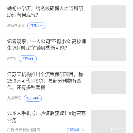
她初中学历，给名校硕博人才当科研
助理有何底气？
教育热资讯
打开APP
记者观察 | “一人公司”不再小众 高校师
生“AI+创业”解锁哪些新可能？
SETV
打开APP
江苏某机构推出全流程保研项目，称
25.9万可代写SCI，与部分刊物有合
作，还有多种套餐
九派新闻
打开APP
凭本人手机号：验证后获取！#运营商
业务
00:15
广告
云启创想运营商
了解详情