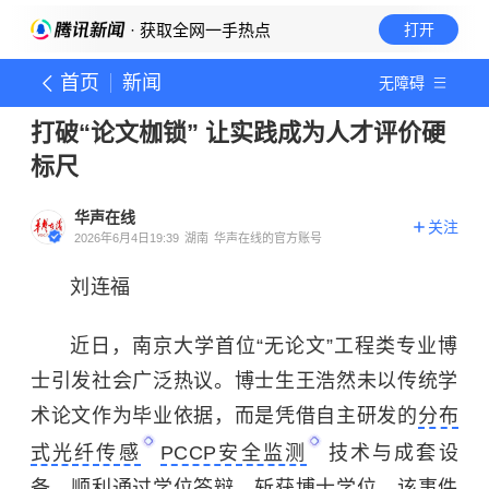
· 获取全网一手热点
打开
首页
新闻
无障碍
打破“论文枷锁” 让实践成为人才评价硬
标尺
华声在线
关注
2026年6月4日19:39
湖南
华声在线的官方账号
刘连福
近日，南京大学首位“无论文”工程类专业博
士引发社会广泛热议。博士生王浩然未以传统学
术论文作为毕业依据，而是凭借自主研发的
分布
式光纤传感
PCCP安全监测
技术与成套设
备，顺利通过学位答辩、斩获博士学位。该事件