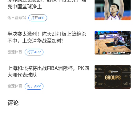
亮中国篮球净土
落日篮球馆
打开APP
半决赛太激烈！陈天灿打板上篮绝杀
不中，上交清华战至加时！
雷速体育
打开APP
上海和北控将出战FIBA洲际杯，PK四
大洲代表球队
雷速体育
打开APP
评论