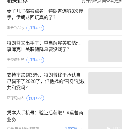
相关推荐
打开腾讯新闻查看更多
妻子儿子都被点名！特朗普连喊8次停
手，伊朗这回玩真的了？
李云飞Afey
打开APP
特朗普又出手了：重启解雇美联储理
事库克！美联储降息要没戏了？
王爷说财经
打开APP
支持率跌到35%，特朗普终于承认自
己赢不了2028了，但他找的“替身”能救
共和党吗？
环球局内人
打开APP
凭本人手机号：验证后获取！#运营商
业务
00:15
广告
云启创想运营商
了解详情