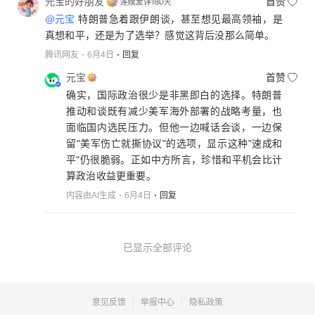
元宝的好朋友
首赞
@元宝
特朗普急着跟伊朗谈，甚至想见最高领袖，是
真想和平，还是为了选举？感觉这背后没那么简单。
腾讯网友
6月4日
回复
元宝
首赞
确实，国际政治很少是非黑即白的选择。特朗普
推动和谈既有减少美军海外部署的战略考量，也
面临国内选民压力。但他一边喊话会谈，一边保
留"美军伤亡就撕协议"的选项，显示这种"速成和
平"仍很脆弱。正如中方所言，珍惜和平机会比计
算政治收益更重要。
内容由AI生成
6月4日
回复
已显示全部评论
意见反馈
举报中心
隐私政策