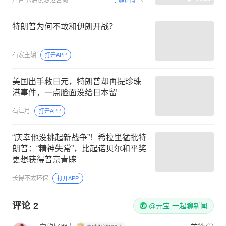
特朗普为何不敢和伊朗开战？
石宏主编
打开APP
美国出手救日元，特朗普却再提珍珠
港事件，一点脸面没给日本留
石江月
打开APP
“庆幸他没挑起新战争”！希拉里猛批特
朗普：“精神失常”，比起诺贝尔和平奖
更想获得普京青睐
长得不太环保
打开APP
评论
2
@元宝 一起聊新闻