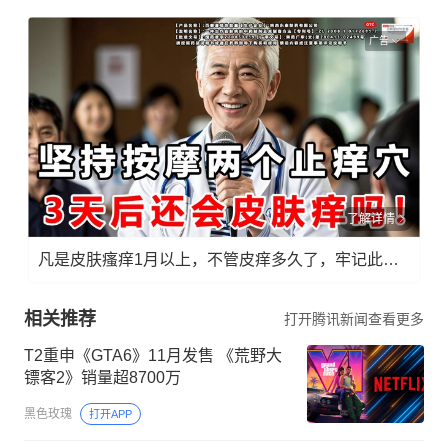
广告
了解详情
凡是皮肤瘙痒1月以上，不管皮痒多久了，牢记此法，快！准！狠！
相关推荐
打开腾讯新闻查看更多
T2重申《GTA6》11月发售 《荒野大
镖客2》销量超8700万
黑色玫瑰
打开APP