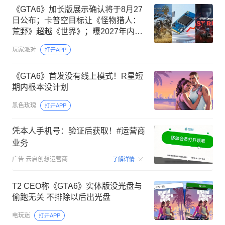
《GTA6》加长版展示确认将于8月27
日公布；卡普空目标让《怪物猎人：
荒野》超越《世界》；曝2027年内存
与SSD供应将大幅减少
玩家派对
打开APP
《GTA6》首发没有线上模式！R星短
期内根本没计划
黑色玫瑰
打开APP
凭本人手机号：验证后获取！#运营商
业务
00:15
广告
云启创想运营商
了解详情
T2 CEO称《GTA6》实体版没光盘与
偷跑无关 不排除以后出光盘
电玩迷
打开APP