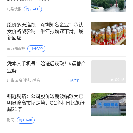
电鳗快报
打开APP
股价多天连跌！深圳知名企业：承认
受价格战影响！半年报增速下滑，最
新回应
南方都市报
打开APP
凭本人手机号：验证后获取！#运营商
业务
00:15
广告
云启创想运营商
了解详情
铜冠铜箔：公司股价短期波幅较大已
明显偏离市场走势，Q1净利同比飙涨
超21倍
财闻
打开APP