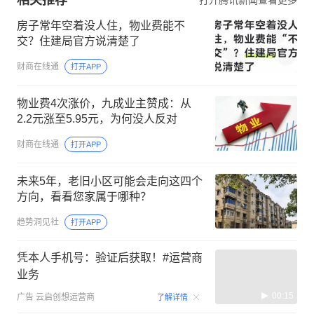
房子常年空着没人住，物业费能不
交？住建局官方说清楚了
财商在线通
打开APP
物业费4次涨价，九成业主赞成：从
2.2元涨至5.95元，为何没人反对
财商在线通
打开APP
未来5年，老旧小区可能会走向这四个
方向，看看您家属于哪种？
趋势洞见社
打开APP
凭本人手机号：验证后获取！#运营商
业务
00:15
广告
云启创想运营商
了解详情