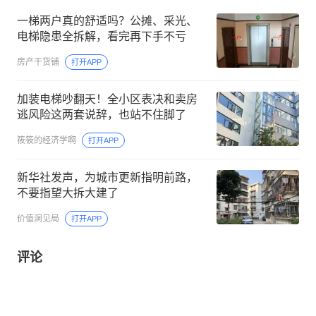
一梯两户真的舒适吗？公摊、采光、
电梯隐患全拆解，看完再下手不亏
房产干货铺
打开APP
加装电梯吵翻天！全小区表决和卖房
逃风险这两套说辞，也站不住脚了
筱筱的经济学啊
打开APP
新华社发声，为城市更新指明前路，
不要指望大拆大建了
价值洞见局
打开APP
评论