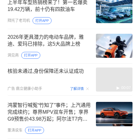
上半年车型热销榜来了！第一名爆卖
19.42万辆，前十仍有四款油车
拜托了老司机
打开APP
2026年更具潜力的电动车品牌，雅
迪、爱玛已排除，这5大品牌上榜
洞见商
打开APP
核验未通过,身份保障还未认证成功
00:07
广告
鼎立健康小助手
了解详情
鸿蒙智行喊冤“竹知了”事件；上汽通用
完成续约；尊界MPV双车开售；享界
G9预售价43.98万起；阿尔法T7内饰
官图发布；捷达首款纯电轿车来了
董涛说车
打开APP