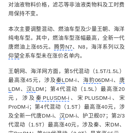
对油液物料价格，滤芯等非油液类物料及工时费
用保持不变。
本次主要调整混动、燃油车型及少量王朝、海洋
纯电车型。其中，燃油车型涨幅最高，全新一代
唐燃油上涨65元。
腾势N7
、N8，海洋系列以及
仰望
全系车型未在涨价名单内。
王朝网、海洋网方面，第5代混动（1.5T/1.5L）
最高涨45元，涉及
秦L
DM-i、
海豹06
DM-i、
唐
L
DM、
汉L
DM；第4代混动（1.5L）最高涨20
元，涉及
秦PLUSDM-i
、宋PLUSDM-i、宋
ProDM-i；第4代混动（1.5T）最高涨40元，涉
及全新一代唐DM-i、
汉
DM-i、护卫舰07；第2/3
代混动（1.5T）最高涨40元，涉及秦、宋DM、