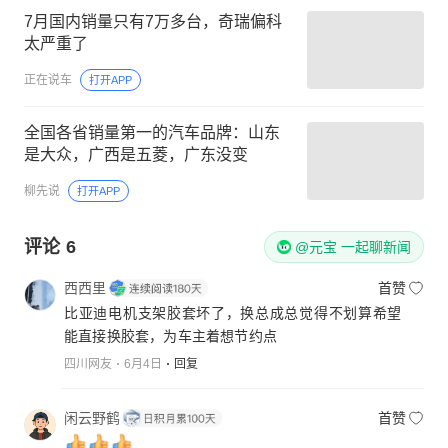
7月国内销量只有7万多台，奇瑞偏科
太严重了
正在说车
打开APP
全国各省销量第一的汽车品牌：山东
是大众，广西是五菱，广东没变
柳先说
打开APP
评论
6
@元宝 一起聊新闻
西西里
首赞
比亚迪电机支架胶套坏了，换总成总觉得不划算希望
能直接换胶套，为车主着想节约点
四川网友
6月4日
回复
闲云野鹤
首赞