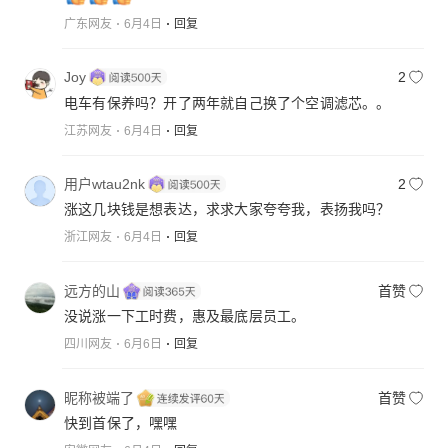
广东网友
6月4日
回复
Joy
2
电车有保养吗？开了两年就自己换了个空调滤芯。。
江苏网友
6月4日
回复
用户wtau2nk
2
涨这几块钱是想表达，求求大家夸夸我，表扬我吗？
浙江网友
6月4日
回复
远方的山
首赞
没说涨一下工时费，惠及最底层员工。
四川网友
6月6日
回复
昵称被端了
首赞
快到首保了，嘿嘿