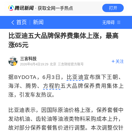
· 获取全网一手热点
打开
首页
新闻
无障碍
比亚迪五大品牌保养费集体上涨，最高
涨65元
三言科技
关注
2026年6月4日19:29
北京
三言财经官方账号
据BYDOTA，6月3日，
比亚迪
宣布旗下王朝、
海洋、腾势、
方程豹
五大品牌保养费用集体上
涨，引发车友热议。
比亚迪表示，因国际原油价格上涨，保养套餐中
发动机油、齿轮油等油液类物料采购成本上升，
故对部分保养套餐售价进行调整。本次调整仅针