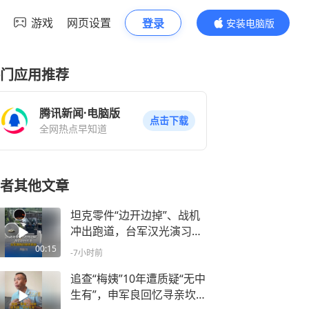
游戏
网页设置
登录
安装电脑版
内容更精彩
门应用推荐
腾讯新闻·电脑版
点击下载
全网热点早知道
者其他文章
坦克零件“边开边掉”、战机
冲出跑道，台军汉光演习首
日窘态百出
00:15
-7小时前
追查“梅姨”10年遭质疑“无中
生有”，申军良回忆寻亲坎