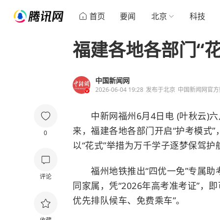
首页
要闻
北京
科技
福建各地各部门“
中国新闻网
2026-06-04 19:28
发布于
北京
中国新闻网官方
中新网福州6月4日电 (叶秋云)六
来，福建各地各部门开启“护考模式
0
以“花式”举措为万千学子逐梦保驾护
福州地铁推出“四优一免”专属助考
评论
同家属，凭“2026年高考准考证”
优先排队候车、免费乘车”。