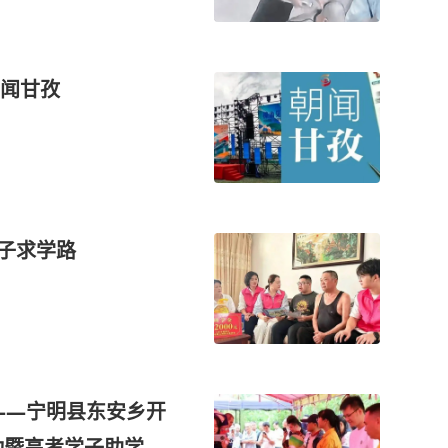
闻甘孜
学子求学路
——宁明县东安乡开
动暨高考学子助学金