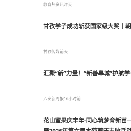
教育热资讯
昨天
甘孜学子成功斩获国家级大奖丨朝
甘孜传媒
前天
汇聚“新”力量！“新善皋城”护航
六安新周报
16小时前
花山蜜果庆丰年·同心筑梦育新苗
展2026年第六届木菠萝庆丰收活