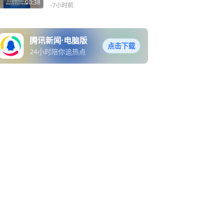
坷，鼓励寻亲家庭不要放弃
00:38
-7小时前
腾讯新闻·电脑版
点击下载
24小时陪你追热点