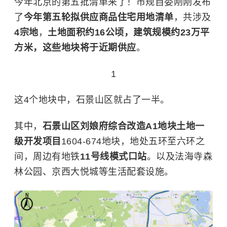
今年北京的第五批清单来了！市规自委刚刚发布
了
今年第五轮拟供应商品住宅用地清单
，共涉及
4宗地
，
土地面积约16公顷，建筑规模约23万平
方米，这些地块将于近期供应
。
1
这4个地块中，石景山区就占了一半。
其中，
石景山区刘娘府综合改造A1地块土地一
级开发项目
1604-674地块，地处五环至六环之
间，周边有地铁
11号线模式口站
。以及法海寺森
林公园、京西大悦城等生活配套设施。