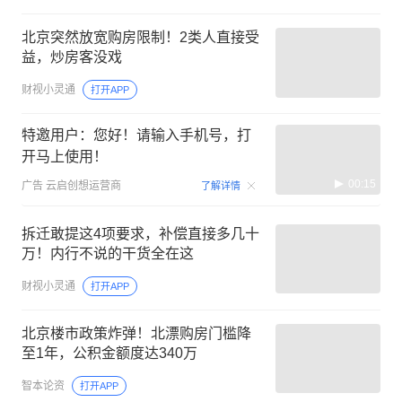
北京突然放宽购房限制！2类人直接受
益，炒房客没戏
财视小灵通
打开APP
特邀用户：您好！请输入手机号，打
开马上使用！
00:15
广告
云启创想运营商
了解详情
拆迁敢提这4项要求，补偿直接多几十
万！内行不说的干货全在这
财视小灵通
打开APP
北京楼市政策炸弹！北漂购房门槛降
至1年，公积金额度达340万
智本论资
打开APP