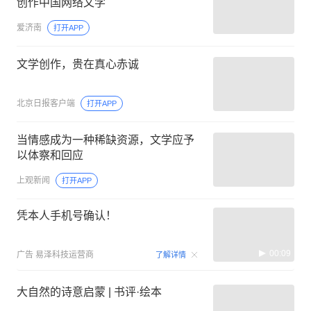
创作中国网络文学
爱济南
打开APP
文学创作，贵在真心赤诚
北京日报客户端
打开APP
当情感成为一种稀缺资源，文学应予
以体察和回应
上观新闻
打开APP
凭本人手机号确认！
00:09
广告
易泽科技运营商
了解详情
大自然的诗意启蒙 | 书评·绘本