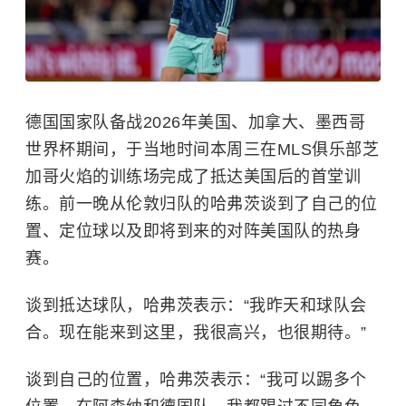
德国国家队备战2026年美国、加拿大、墨西哥
世界杯期间，于当地时间本周三在MLS俱乐部芝
加哥火焰的训练场完成了抵达美国后的首堂训
练。前一晚从伦敦归队的哈弗茨谈到了自己的位
置、定位球以及即将到来的对阵美国队的热身
赛。
谈到抵达球队，哈弗茨表示：“
我昨天和球队会
合。现在能来到这里，我很高兴，也很期待。”
谈到自己的位置，哈弗茨表示：“
我可以踢多个