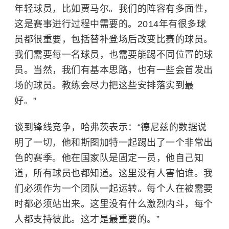
年轻球员，比如贾马尔。我们的阵容有多面性，
这是赛事进行过程中需要的。2014年有很多球
员都很重要，包括替补登场后改变比赛的球员。
我们需要每一名球员，也需要能踢不同位置的球
员。当然，我们有基本思路，也有一些会首发出
场的球员。教练会尽力把这些安排落实到最
好。”
谈到锋线竞争，哈弗茨表示：“德尼兹的数据说
明了一切，他和斯图加特一起踢出了一个非常出
色的赛季。他在国家队是固定一员，他自己知
道，所有球员也都知道。这里没有人害怕谁。我
们必须作为一个团队一起运转。每个人在被需要
时都必须站出来。这里没有什么激烈内斗，每个
人都支持彼此。这才是最重要的。”