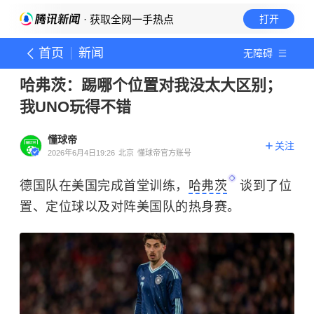
· 获取全网一手热点
打开
首页
新闻
无障碍
哈弗茨：踢哪个位置对我没太大区别；
我UNO玩得不错
懂球帝
关注
2026年6月4日19:26
北京
懂球帝官方账号
德国队在美国完成首堂训练，
哈弗茨
谈到了位
置、定位球以及对阵美国队的热身赛。