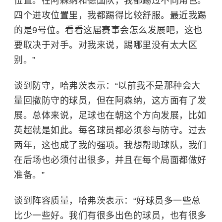
位置。在阿森纳和德国队，我都踢过不同角色。
四个进攻位置里，我都踢得比较舒服。最近我踢
的是9号位。看看这届赛事会怎么发展吧，这也
要取决于对手。对我来说，踢哪里没有太大区
别。”
谈到防守，哈弗茨表示：“以前我不是那种会大
量回撤防守的球员，但在阿森纳，这方面有了发
展。总体来说，足球也在朝这个方向发展，比如
英超就是如此。每名球员都必须参与防守。过去
两年，这也成了我的强项。我想帮助球队，我们
在后场也必须付出很多，并且在每个局面都做好
准备。”
谈到阵容质量，哈弗茨表示：“
好球员多一些总
比少一些好。我们有很多出色的球员，也有很多