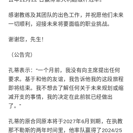
感谢教练及其团队的出色工作，并祝愿他们未来
一切顺利，迎接未来将要面临的职业挑战。
谢谢您，先生！
（公告完）
孔蒂表示：“一个月前，我没有向主席提出任何
要求。基于和他的友谊，我告诉他我的这段旅程
即将结束。我不想去了解任何关于未来规划或缩
减开支的事情，我的决定在此前就已经做出
了。”
孔蒂的原合同原本将于2027年6月到期，在执教
那不勒斯的两年时间里，他率队赢得了2024/25