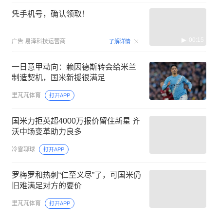
凭手机号，确认领取！
00:15
广告
易泽科技运营商
了解详情
一日意甲动向：赖因德斯转会给米兰
制造契机，国米新援很满足
里芃芃体育
打开APP
国米力拒英超4000万报价留住新星 齐
沃中场变革助力良多
冷雪聊球
打开APP
罗梅罗和热刺“仁至义尽”了，可国米仍
旧难满足对方的要价
里芃芃体育
打开APP