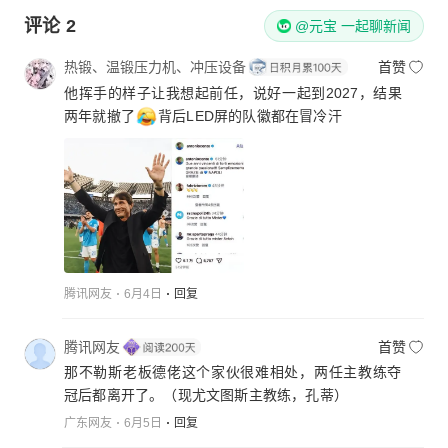
评论
2
@元宝 一起聊新闻
热锻、温锻压力机、冲压设备
首赞
他挥手的样子让我想起前任，说好一起到2027，结果
两年就撤了
背后LED屏的队徽都在冒冷汗
腾讯网友
6月4日
回复
腾讯网友
首赞
那不勒斯老板德佬这个家伙很难相处，两任主教练夺
冠后都离开了。（现尤文图斯主教练，孔蒂）
广东网友
6月5日
回复