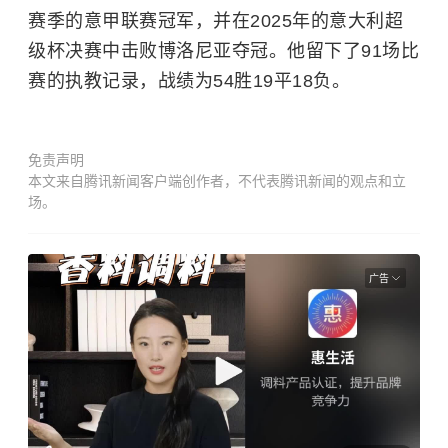
赛季的意甲联赛冠军，并在2025年的意大利超
级杯决赛中击败博洛尼亚夺冠。他留下了91场比
赛的执教记录，战绩为54胜19平18负。
免责声明
本文来自腾讯新闻客户端创作者，不代表腾讯新闻的观点和立
场。
广告