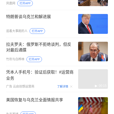
凤凰网
打开APP
特朗普谈乌克兰和解进展
追着大事跑的人
打开APP
拉夫罗夫：俄罗斯不拒绝谈判，但反
对最后通牒
竹欢与白桦林
打开APP
凭本人手机号：验证后获取！#运营商
业务
00:15
广告
云启创想运营商
了解详情
美国恢复与乌克兰全面情报共享