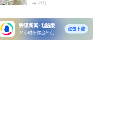
韵・冰淇淋洋桔梗
-4小时前
腾讯新闻·电脑版
点击下载
24小时陪你追热点