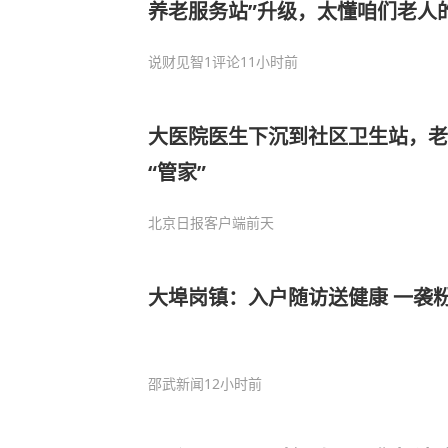
养老服务站”升级，太懂咱们老人
说财见智
1评论
11小时前
大医院医生下沉到社区卫生站，老
“管家”
北京日报客户端
前天
大埠岗镇：入户随访送健康 一袭
邵武新闻
12小时前