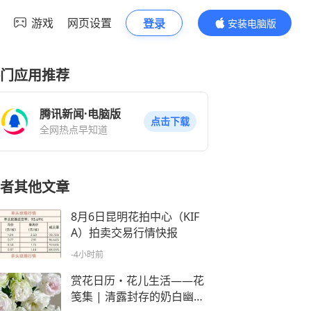
游戏
网页设置
登录
安装电脑版
内容更精彩
门应用推荐
腾讯新闻·电脑版
点击下载
全网热点早知道
者其他文章
8月6日昆明花拍中心（KIF
A）拍卖交易行情快报
-4小时前
赏花日历・花儿生活——花
笺集 | 清露封存的奶白幽