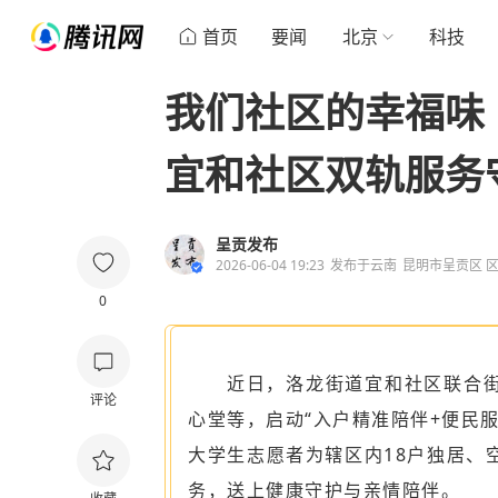
首页
要闻
北京
科技
我们社区的幸福味
宜和社区双轨服务
呈贡发布
2026-06-04 19:23
发布于
云南
昆明市呈贡区 
0
近日，洛龙街道宜和社区联合
评论
心堂等，启动“入户精准陪伴+便民
大学生志愿者为辖区内18户独居、
务，送上健康守护与亲情陪伴。