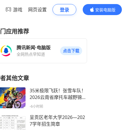
游戏
网页设置
登录
安装电脑版
内容更精彩
门应用推荐
腾讯新闻·电脑版
点击下载
全网热点早知道
者其他文章
35米极限飞跃！张雪车队！
2026云南省摩托车越野锦标
赛呈贡江尾站本周末燃擎开
-6小时前
赛
呈贡区老年大学2026—202
7学年招生简章