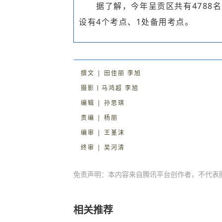
据了解，今年呈贡区共有4788
设有4个考点、1处备用考点。
撰文 | 田佳丽 李旭
摄影丨马鸿超 李旭
编辑 | 孙思琪
责编 | 杨丽
编审 | 王堇沫
终审 | 吴河清
免责声明：本内容来自腾讯平台创作者，不代表
相关推荐