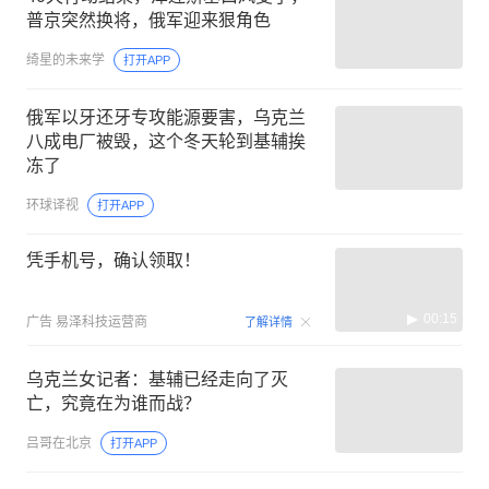
普京突然换将，俄军迎来狠角色
绮星的未来学
打开APP
俄军以牙还牙专攻能源要害，乌克兰
八成电厂被毁，这个冬天轮到基辅挨
冻了
环球译视
打开APP
凭手机号，确认领取！
00:15
广告
易泽科技运营商
了解详情
乌克兰女记者：基辅已经走向了灭
亡，究竟在为谁而战？
吕哥在北京
打开APP